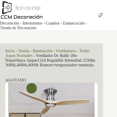
Saltar
al
contenido
Decoración - Interiorismo - Cuadros - Enmarcación -
Tienda de Decoración
Inicio
-
Tienda
-
Iluminación
-
Ventiladores
-
Techo
Aspas Normales
-
Ventilador Dc Baltir 18w
Niquel/haya 3aspas132d Regulable Intensidad 2250lm
3000k,4000k,6000k Remoto+temporizador+memoria
AGOTADO