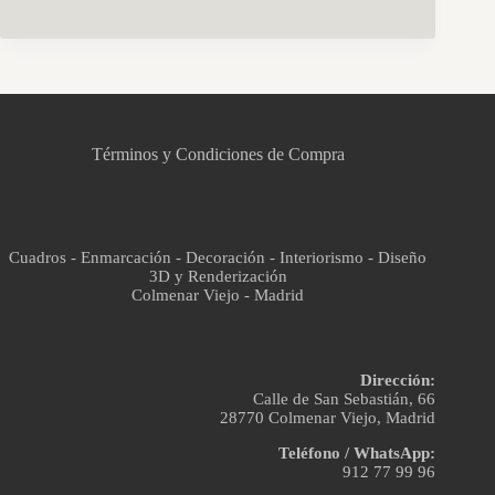
CCM Decoración
Asistente virtual · En línea
Términos y Condiciones de Compra
Cuadros - Enmarcación - Decoración - Interiorismo - Diseño
3D y Renderización
Colmenar Viejo - Madrid
Dirección:
Calle de San Sebastián, 66
28770 Colmenar Viejo, Madrid
Teléfono / WhatsApp:
912 77 99 96