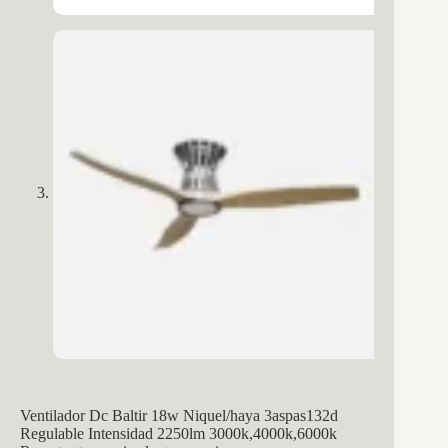
Ventilador Dc Baltir 18w Niquel/haya 3aspas132d
Regulable Intensidad 2250lm 3000k,4000k,6000k