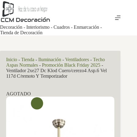
Saltar
al
contenido
Decoración - Interiorismo - Cuadros - Enmarcación -
Tienda de Decoración
Inicio
-
Tienda
-
Iluminación
-
Ventiladores
-
Techo
Aspas Normales
-
Promoción Black Friday 2025
-
Ventilador 2xe27 Dc Klod Cuero/cerezo4 Asp.6 Vel
117d C/remoto Y Temporizador
AGOTADO