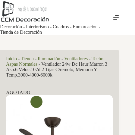
Saltar
al
contenido
Decoración - Interiorismo - Cuadros - Enmarcación -
Tienda de Decoración
Inicio
-
Tienda
-
Iluminación
-
Ventiladores
-
Techo
Aspas Normales
-
Ventilador 24w Dc Haur Marron 3
Asp.6 Veloc.107d 2 Tijas C/remoto, Memoria Y
Temp.3000-4000-6000k
AGOTADO