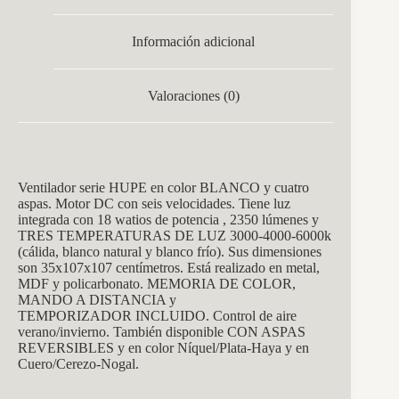
Información adicional
Valoraciones (0)
Vent
ilador serie HUP
E en color BLANCO y cuatro
aspas. Motor DC con seis velocidades. Tiene
luz
integrada con 18 watios de potencia , 2350 lúmenes y
TRES TEMPERATURAS DE LUZ
3000-4000-6000k
(cálida, blanco natural y blanco frío). Sus dimensiones
son 35x107x107 centímetros. Está realizado en metal,
MDF y policarbonato. MEMORIA DE COLOR,
MANDO A DISTANCIA y
TEMPORIZADOR
INCLUIDO. Control de aire
verano/invierno. También disponible CON ASPAS
REVERSIBLES y en color Níquel/Plata-Haya y en
Cuero/Cerezo-Nogal.