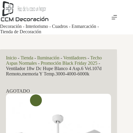
Saltar
al
contenido
Decoración - Interiorismo - Cuadros - Enmarcación -
Tienda de Decoración
Inicio
-
Tienda
-
Iluminación
-
Ventiladores
-
Techo
Aspas Normales
-
Promoción Black Friday 2025
-
Ventilador 18w Dc Hupe Blanco 4 Asp.6 Vel.107d
Remoto,memoria Y Temp.3000-4000-6000k
AGOTADO