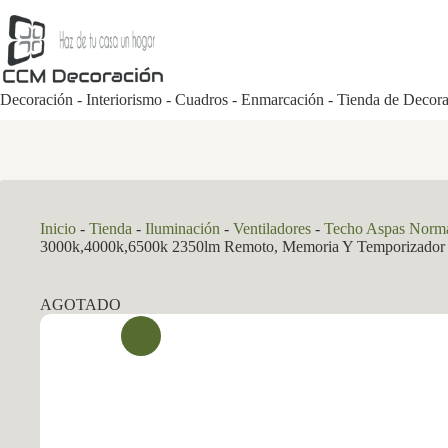
Saltar
al
contenido
Decoración - Interiorismo - Cuadros - Enmarcación - Tienda de Decor
Inicio
-
Tienda
-
Iluminación
-
Ventiladores
-
Techo Aspas Norm
3000k,4000k,6500k 2350lm Remoto, Memoria Y Temporizador
AGOTADO