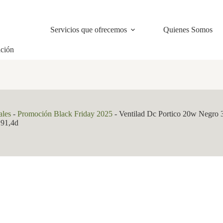
Servicios que ofrecemos
Quienes Somos
ación
ales
-
Promoción Black Friday 2025
-
Ventilad Dc Portico 20w Negro 3
 91,4d