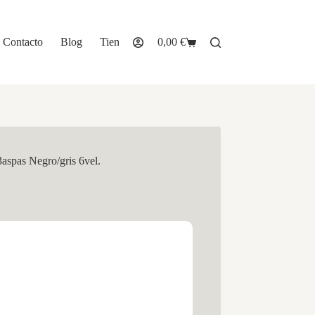
Contacto
Blog
Tienda
0,00
€
Carro
de
compra
aspas Negro/gris 6vel.