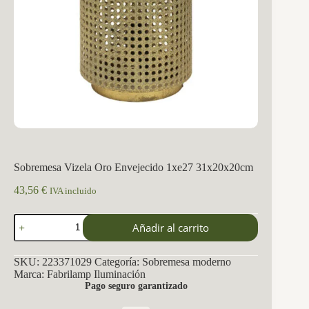
Sobremesa Vizela Oro Envejecido 1xe27 31x20x20cm
43,56
€
IVA incluido
Sobremesa
Añadir al carrito
Vizela
Oro
Envejecido
SKU:
223371029
Categoría:
Sobremesa moderno
1xe27
Marca:
Fabrilamp Iluminación
31x20x20cm
Pago seguro garantizado
cantidad