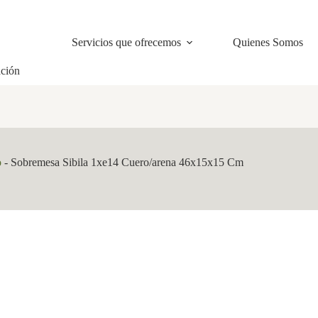
Servicios que ofrecemos
Quienes Somos
ación
o
-
Sobremesa Sibila 1xe14 Cuero/arena 46x15x15 Cm