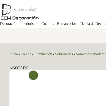
Saltar
al
contenido
Decoración - Interiorismo - Cuadros - Enmarcación - Tienda de Decor
Inicio
-
Tienda
-
Iluminación
-
Sobremesas
-
Sobremesa modern
AGOTADO