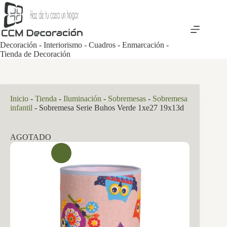
Saltar
al
contenido
Decoración - Interiorismo - Cuadros - Enmarcación -
Tienda de Decoración
Inicio
-
Tienda
-
Iluminación
-
Sobremesas
-
Sobremesa
infantil
-
Sobremesa Serie Buhos Verde 1xe27 19x13d
AGOTADO