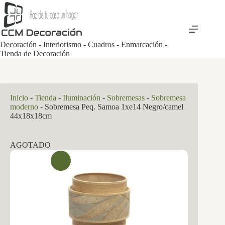
Saltar
al
contenido
Decoración - Interiorismo - Cuadros - Enmarcación -
Tienda de Decoración
Inicio
-
Tienda
-
Iluminación
-
Sobremesas
-
Sobremesa
moderno
-
Sobremesa Peq. Samoa 1xe14 Negro/camel
44x18x18cm
AGOTADO