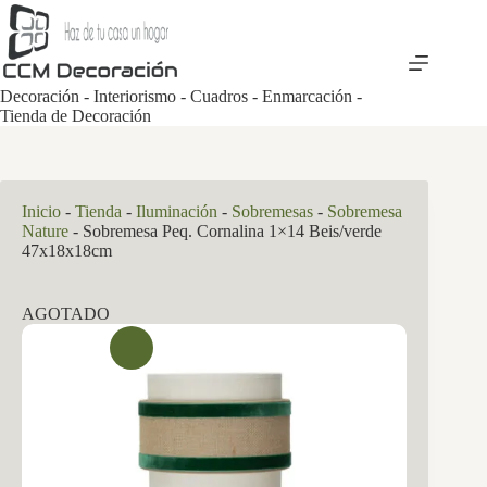
Saltar
al
contenido
Decoración - Interiorismo - Cuadros - Enmarcación -
Tienda de Decoración
Inicio
-
Tienda
-
Iluminación
-
Sobremesas
-
Sobremesa
Nature
-
Sobremesa Peq. Cornalina 1×14 Beis/verde
47x18x18cm
AGOTADO