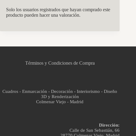
Solo los usuarios registrados que hayan comprado este
producto pueden hacer una valoración.
CCM Decoración
Asistente virtual · En línea
Términos y Condiciones de Compra
Cuadros - Enmarcación - Decoración - Interiorismo - Diseño
3D y Renderización
Colmenar Viejo - Madrid
Dirección:
Calle de San Sebastián, 66
28770 Colmenar Viejo, Madrid