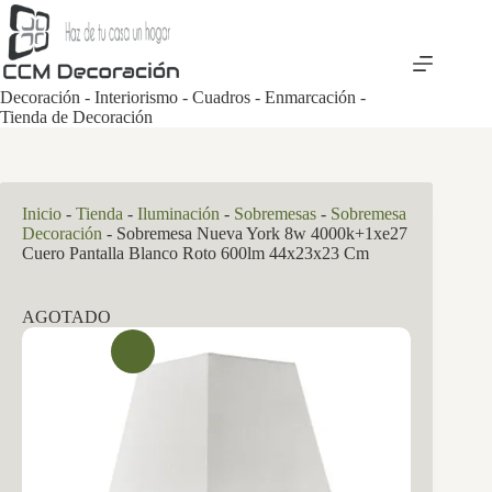
Saltar
al
contenido
Decoración - Interiorismo - Cuadros - Enmarcación -
Tienda de Decoración
Inicio
-
Tienda
-
Iluminación
-
Sobremesas
-
Sobremesa
Decoración
-
Sobremesa Nueva York 8w 4000k+1xe27
Cuero Pantalla Blanco Roto 600lm 44x23x23 Cm
AGOTADO