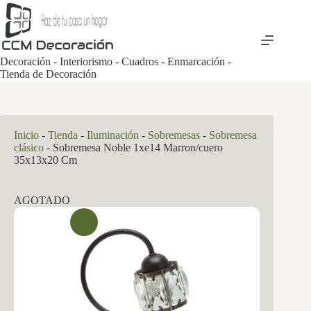
Saltar
al
contenido
Decoración - Interiorismo - Cuadros - Enmarcación -
Tienda de Decoración
Inicio
-
Tienda
-
Iluminación
-
Sobremesas
-
Sobremesa
clásico
-
Sobremesa Noble 1xe14 Marron/cuero
35x13x20 Cm
AGOTADO