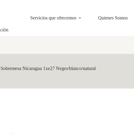
Servicios que ofrecemos
Quienes Somos
ación
-
Sobremesa Nicaragua 1xe27 Negro/blanco/natural