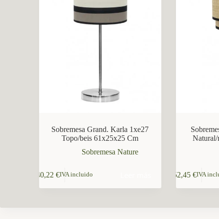
CCM Decoración
Asistente virtual · En línea
Sobremesa Grand. Karla 1xe27
Sobreme
Topo/beis 61x25x25 Cm
Natural
Sobremesa Nature
Leer más
40,22
€
52,45
€
IVA incluido
IVA incl