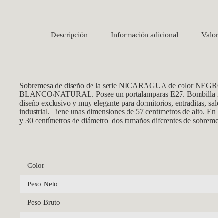
Descripción
Información adicional
Valor
Sobremesa de diseño
de la s
erie NICARAGUA de color NEGRO con 
BLANCO/NATURAL. Posee un
portalám
paras E27. Bombilla n
diseño exclusivo y muy elegante para dormitorios, entraditas, sal
industrial. Tiene unas dimensiones de 57 centímetros de alto. En
y 30 centímetros de diámetro, dos tamaños diferentes de sobremes
Color
Peso Neto
Peso Bruto