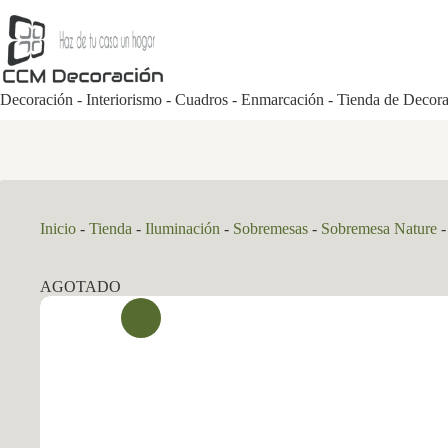
Saltar
al
contenido
Decoración - Interiorismo - Cuadros - Enmarcación - Tienda de Decor
Inicio
-
Tienda
-
Iluminación
-
Sobremesas
-
Sobremesa Nature
AGOTADO