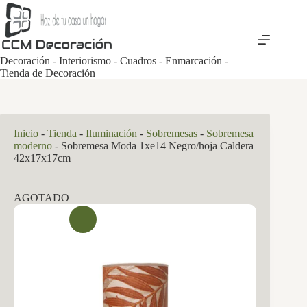
Saltar
al
contenido
Decoración - Interiorismo - Cuadros - Enmarcación -
Tienda de Decoración
Inicio
-
Tienda
-
Iluminación
-
Sobremesas
-
Sobremesa
moderno
-
Sobremesa Moda 1xe14 Negro/hoja Caldera
42x17x17cm
AGOTADO