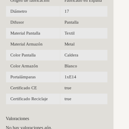
Origen de fabricación
Fabricado en España
Diámetro
17
Difusor
Pantalla
Material Pantalla
Textil
Material Armazón
Metal
Color Pantalla
Caldera
Color Armazón
Blanco
Portalámparas
1xE14
Certificado CE
true
Certificado Reciclaje
true
Valoraciones
No hay valoraciones aún.