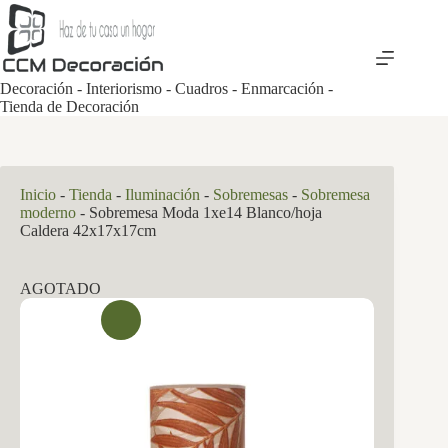
Saltar
al
contenido
Decoración - Interiorismo - Cuadros - Enmarcación -
Tienda de Decoración
Inicio
-
Tienda
-
Iluminación
-
Sobremesas
-
Sobremesa
moderno
-
Sobremesa Moda 1xe14 Blanco/hoja
Caldera 42x17x17cm
AGOTADO