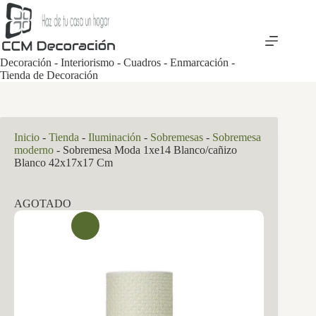
Saltar
al
contenido
Decoración - Interiorismo - Cuadros - Enmarcación -
Tienda de Decoración
Inicio
-
Tienda
-
Iluminación
-
Sobremesas
-
Sobremesa
moderno
-
Sobremesa Moda 1xe14 Blanco/cañizo
Blanco 42x17x17 Cm
AGOTADO