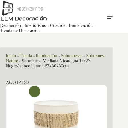
Saltar
al
contenido
Decoración - Interiorismo - Cuadros - Enmarcación -
Tienda de Decoración
Inicio
-
Tienda
-
Iluminación
-
Sobremesas
-
Sobremesa
Nature
-
Sobremesa Mediana Nicaragua 1xe27
Negro/blanco/natural 63x30x30cm
AGOTADO