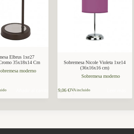
mesa Elbrus 1xe27
Cromo 35x18x14 Cm
Sobremesa Nicole Violeta 1xe14
(36x16x16 cm)
obremesa moderno
Sobremesa moderno
Añadir al carrito
Leer más
19,06
€
uido
IVA incluido