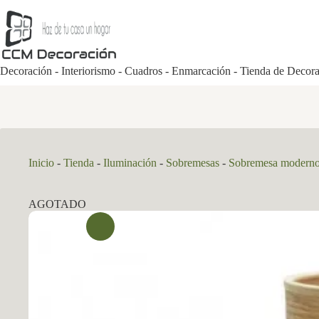
Saltar
al
contenido
Decoración - Interiorismo - Cuadros - Enmarcación - Tienda de Decor
Inicio
-
Tienda
-
Iluminación
-
Sobremesas
-
Sobremesa modern
AGOTADO