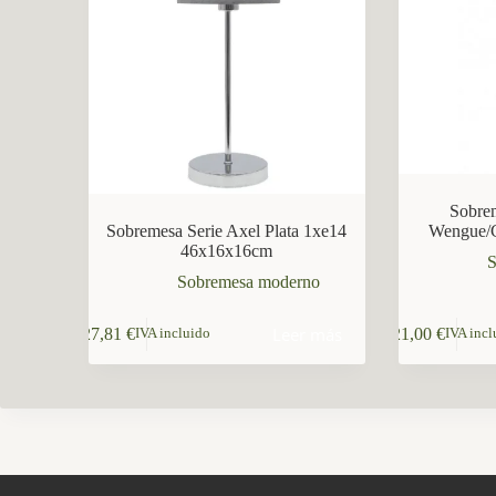
CCM Decoración
Asistente virtual · En línea
Sobre
Sobremesa Serie Axel Plata 1xe14
Wengue/
46x16x16cm
S
Sobremesa moderno
Leer más
27,81
€
21,00
€
IVA incluido
IVA incl