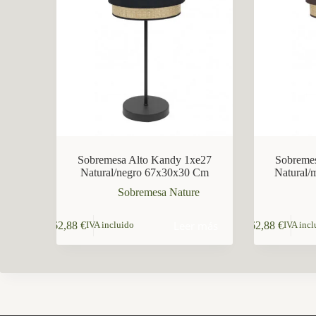
CCM Decoración
Asistente virtual · En línea
Sobremesa Alto Kandy 1xe27
Sobreme
Natural/negro 67x30x30 Cm
Natural
Sobremesa Nature
Leer más
62,88
€
62,88
€
IVA incluido
IVA incl