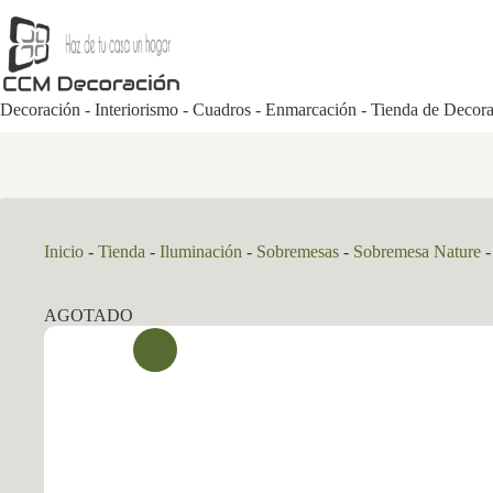
Saltar
al
contenido
Decoración - Interiorismo - Cuadros - Enmarcación - Tienda de Decor
Inicio
-
Tienda
-
Iluminación
-
Sobremesas
-
Sobremesa Nature
AGOTADO