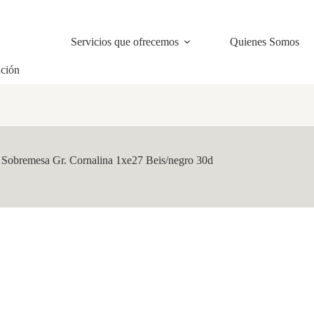
Servicios que ofrecemos
Quienes Somos
ación
-
Sobremesa Gr. Cornalina 1xe27 Beis/negro 30d