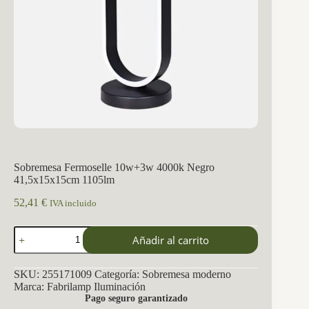
Sobremesa Fermoselle 10w+3w 4000k Negro
41,5x15x15cm 1105lm
52,41
€
IVA incluido
Sobremesa
Añadir al carrito
Fermoselle
10w+3w
4000k
SKU:
255171009
Categoría:
Sobremesa moderno
Negro
Marca:
Fabrilamp Iluminación
41,5x15x15cm
Pago seguro garantizado
1105lm