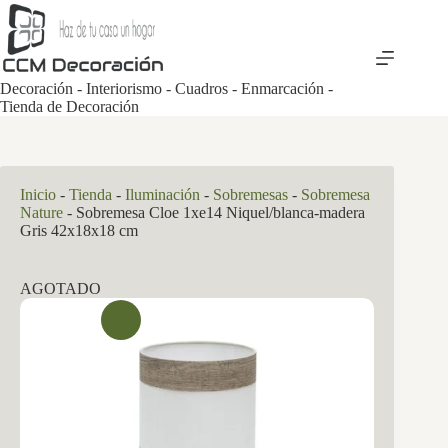
Saltar
al
contenido
Decoración - Interiorismo - Cuadros - Enmarcación -
Tienda de Decoración
Inicio
-
Tienda
-
Iluminación
-
Sobremesas
-
Sobremesa
Nature
-
Sobremesa Cloe 1xe14 Niquel/blanca-madera
Gris 42x18x18 cm
AGOTADO