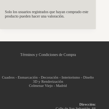
Solo los usuarios registrados que hayan comprado este
producto pueden hacer una valoración.
CCM Decoración
Asistente virtual · En línea
Términos y Condiciones de Compra
Cuadros - Enmarcación - Decoración - Interiorismo - Diseño
3D y Renderización
Colmenar Viejo - Madrid
Dirección:
Calle de San Sebastián, 66