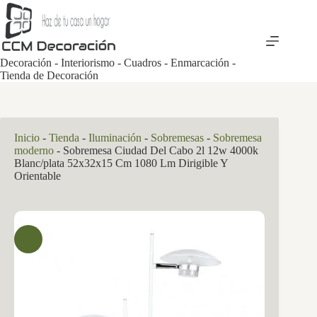
Saltar
al
contenido
Decoración - Interiorismo - Cuadros - Enmarcación -
Tienda de Decoración
Inicio
-
Tienda
-
Iluminación
-
Sobremesas
-
Sobremesa
moderno
-
Sobremesa Ciudad Del Cabo 2l 12w 4000k
Blanc/plata 52x32x15 Cm 1080 Lm Dirigible Y
Orientable