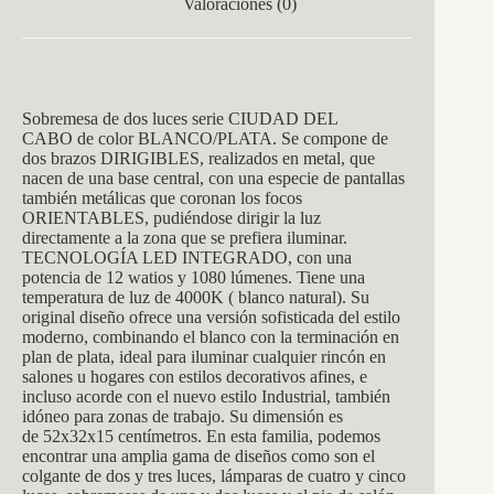
Valoraciones (0)
Sobremesa de dos luces
serie
CIUD
AD DEL
CA
BO de color BLANCO/PLATA. Se compone de
dos brazos DIRIGIBLES, r
ealizados en metal, que
nacen de una base central, con una especie de pantallas
también metálicas que coronan los focos
ORIENTABLES, pudiéndose dirigir la luz
directamente a la zona que se prefiera iluminar.
TECNOLOGÍA LED INTEGRADO, con una
potencia de 12 watios y 1080 lúmenes. Tiene una
temperatura de luz de 4000K ( blanco natural). Su
original diseño ofrece una versión sofisticada del estilo
moderno, combinando el blanco con la terminación en
plan de plata, ideal para iluminar cualquier rincón en
salones u hogares con estilos decorativos afines, e
incluso acorde con el nuevo estilo Industrial, también
idóneo para zonas de trabajo. Su dimensión es
de
52x32x15
centímetros. En esta familia, podemos
encontrar una amplia gama de diseños como son el
colgante de dos y tres luces, lámparas de cuatro y cinco