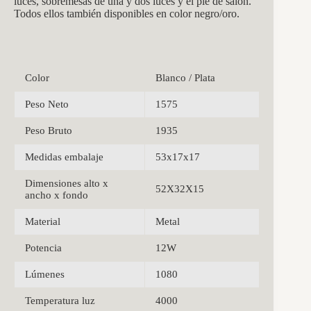
luces, sobremesas de una y dos luces y el pie de salón.
Todos ellos también disponibles en color negro/oro.
Color
Blanco / Plata
Peso Neto
1575
Peso Bruto
1935
Medidas embalaje
53x17x17
Dimensiones alto x
52X32X15
ancho x fondo
Material
Metal
Potencia
12W
Lúmenes
1080
Temperatura luz
4000