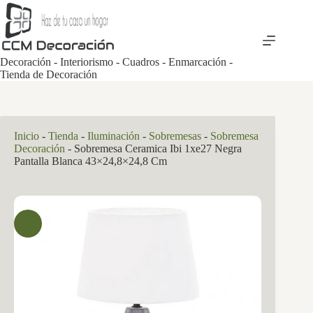
Saltar
al
contenido
Decoración - Interiorismo - Cuadros - Enmarcación -
Tienda de Decoración
Inicio
-
Tienda
-
Iluminación
-
Sobremesas
-
Sobremesa
Decoración
-
Sobremesa Ceramica Ibi 1xe27 Negra
Pantalla Blanca 43×24,8×24,8 Cm