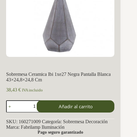
Sobremesa Ceramica Ibi 1xe27 Negra Pantalla Blanca
43×24,8×24,8 Cm
38,43
€
IVA incluido
Sobremesa
Añadir al carrito
Ceramica
Ibi
1xe27
SKU:
160271009
Categoría:
Sobremesa Decoración
Negra
Marca:
Fabrilamp Iluminación
Pantalla
Pago seguro garantizado
Blanca