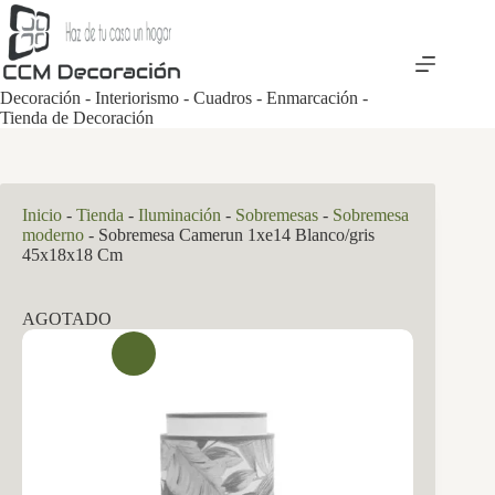
Saltar
al
contenido
Decoración - Interiorismo - Cuadros - Enmarcación -
Tienda de Decoración
Inicio
-
Tienda
-
Iluminación
-
Sobremesas
-
Sobremesa
moderno
-
Sobremesa Camerun 1xe14 Blanco/gris
45x18x18 Cm
AGOTADO