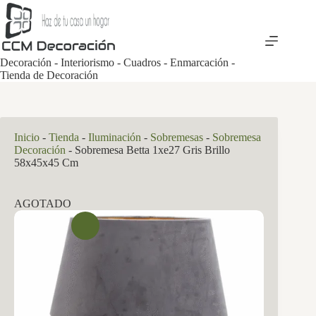
Saltar
al
contenido
Decoración - Interiorismo - Cuadros - Enmarcación -
Tienda de Decoración
Inicio
-
Tienda
-
Iluminación
-
Sobremesas
-
Sobremesa
Decoración
-
Sobremesa Betta 1xe27 Gris Brillo
58x45x45 Cm
AGOTADO