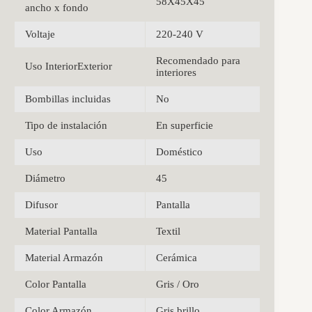
58X45X45
ancho x fondo
Voltaje
220-240 V
Recomendado para
Uso InteriorExterior
interiores
Bombillas incluidas
No
Tipo de instalación
En superficie
Uso
Doméstico
Diámetro
45
Difusor
Pantalla
Material Pantalla
Textil
Material Armazón
Cerámica
Color Pantalla
Gris / Oro
Color Armazón
Gris brillo