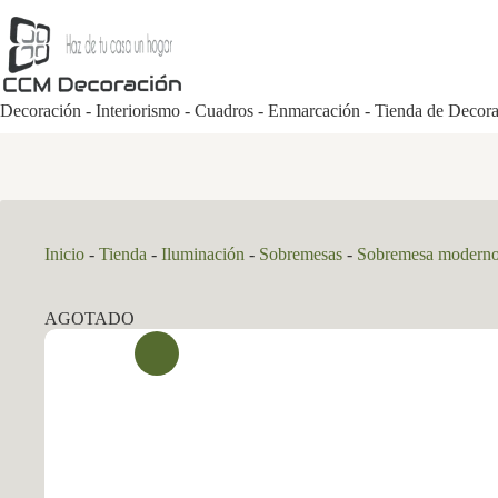
Saltar
al
contenido
Decoración - Interiorismo - Cuadros - Enmarcación - Tienda de Decor
Inicio
-
Tienda
-
Iluminación
-
Sobremesas
-
Sobremesa modern
AGOTADO