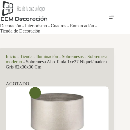
Saltar
al
contenido
Decoración - Interiorismo - Cuadros - Enmarcación -
Tienda de Decoración
Inicio
-
Tienda
-
Iluminación
-
Sobremesas
-
Sobremesa
moderno
-
Sobremesa Alto Tania 1xe27 Niquel/madera
Gris 62x30x30 Cm
AGOTADO