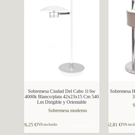
CCM Decoración
Asistente virtual · En línea
Sobremesa Ciudad Del Cabo 1l 6w
Sobremesa H
4000k Blanco/plata 42x23x15 Cm 540
3
Lm Dirigible y Orientable
S
Sobremesa moderno
Leer más
26,25
€
62,81
€
IVA incluido
IVA incl