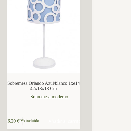
Sobremesa Orlando Azul/blanco 1xe14
42x18x18 Cm
Sobremesa moderno
Añadir al carrito
26,20
€
IVA incluido