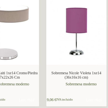
aiti 1xe14 Cromo/Piedra
Sobremesa Nicole Violeta 1xe14
7x22x26 Cm
(36x16x16 cm)
obremesa moderno
Sobremesa moderno
Leer más
Leer más
19,06
€
uido
IVA incluido