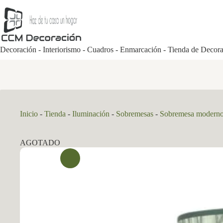
Saltar
al
contenido
Decoración - Interiorismo - Cuadros - Enmarcación - Tienda de Decor
Inicio
-
Tienda
-
Iluminación
-
Sobremesas
-
Sobremesa modern
AGOTADO