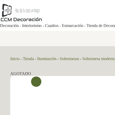
Saltar
al
contenido
Decoración - Interiorismo - Cuadros - Enmarcación - Tienda de Decor
Inicio
-
Tienda
-
Iluminación
-
Sobremesas
-
Sobremesa modern
AGOTADO