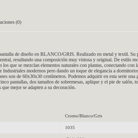
aciones (0)
la de diseño en BLANCO/GRIS. Realizado en metal y textil. Su pan
ntral, resultando una composición muy vistosa y original. De estilo mo
n los que se mezclan elementos naturales con plantas, conectando con la
e Industriales modernos pero dando un toque de elegancia a dormitorios
nes son de 60x30x30 centímetros. Podemos adquirir en esta serie una 
cinco pantallas, dos tamaños de sobremesas, aplique y el pie de salón,
s que mejor se adapten a su decoración.
Cromo/Blanco/Gris
1035