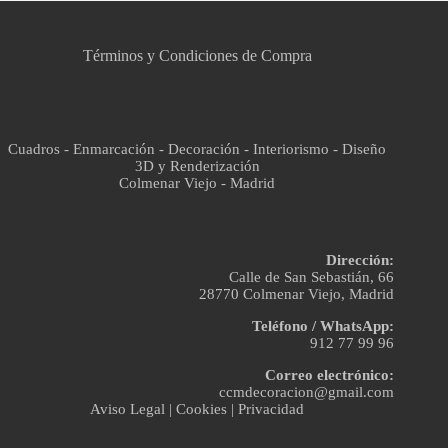
Asistente virtual · En línea
Términos y Condiciones de Compra
Cuadros - Enmarcación - Decoración - Interiorismo - Diseño
3D y Renderización
Colmenar Viejo - Madrid
Dirección:
Calle de San Sebastián, 66
28770 Colmenar Viejo, Madrid
Teléfono / WhatsApp:
912 77 99 96
Correo electrónico:
ccmdecoracion@gmail.com
Aviso Legal
|
Cookies
|
Privacidad