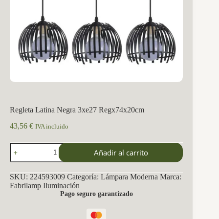
Regleta Latina Negra 3xe27 Regx74x20cm
43,56
€
IVA incluido
Regleta
Añadir al carrito
Latina
Negra
3xe27
SKU:
224593009
Categoría:
Lámpara Moderna
Marca:
Regx74x20cm
Fabrilamp Iluminación
cantidad
Pago seguro garantizado