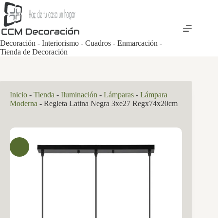
Saltar
al
contenido
Decoración - Interiorismo - Cuadros - Enmarcación -
Tienda de Decoración
Inicio
-
Tienda
-
Iluminación
-
Lámparas
-
Lámpara
Moderna
-
Regleta Latina Negra 3xe27 Regx74x20cm