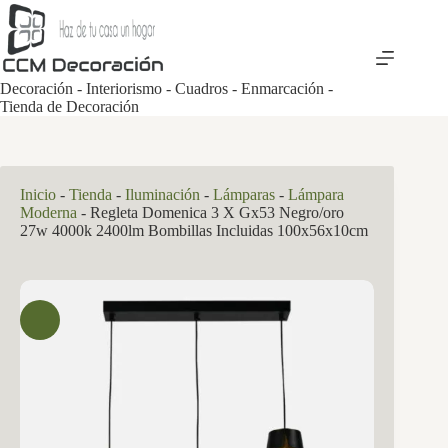
Saltar
al
contenido
Decoración - Interiorismo - Cuadros - Enmarcación -
Tienda de Decoración
Inicio
-
Tienda
-
Iluminación
-
Lámparas
-
Lámpara
Moderna
-
Regleta Domenica 3 X Gx53 Negro/oro
27w 4000k 2400lm Bombillas Incluidas 100x56x10cm