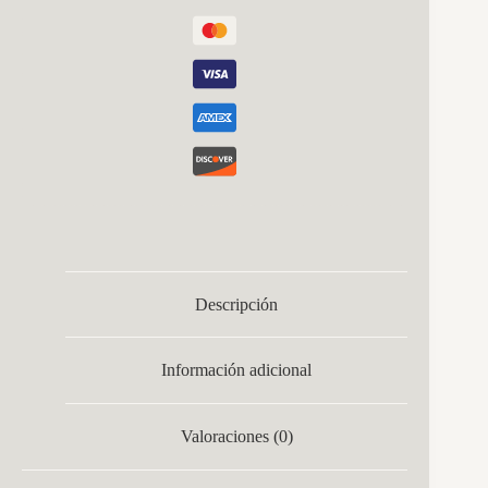
4000k
2400lm
Bombillas
Incluidas
100x56x10cm
cantidad
Descripción
Información adicional
Valoraciones (0)