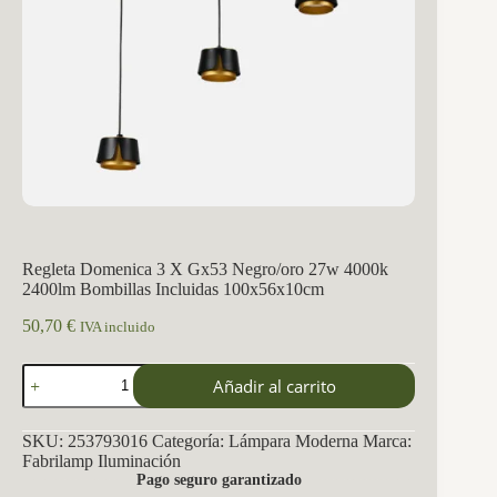
Regleta Domenica 3 X Gx53 Negro/oro 27w 4000k
2400lm Bombillas Incluidas 100x56x10cm
50,70
€
IVA incluido
Regleta
Añadir al carrito
Domenica
3
X
SKU:
253793016
Categoría:
Lámpara Moderna
Marca:
Gx53
Fabrilamp Iluminación
Negro/oro
Pago seguro garantizado
27w