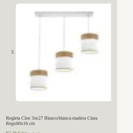
Regleta Cloe 3xe27 Blanco/blanca-madera Clara
Regx60x16 cm