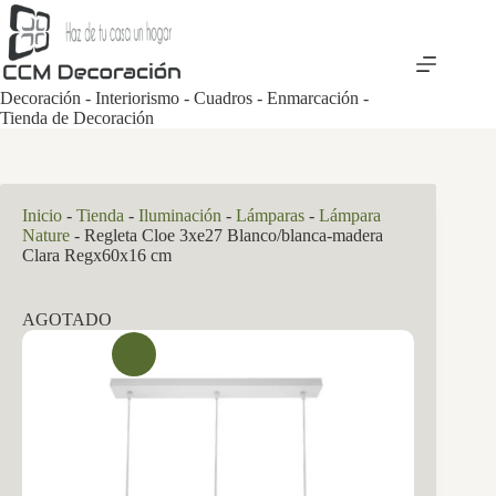
Saltar
al
contenido
Decoración - Interiorismo - Cuadros - Enmarcación -
Tienda de Decoración
Inicio
-
Tienda
-
Iluminación
-
Lámparas
-
Lámpara
Nature
-
Regleta Cloe 3xe27 Blanco/blanca-madera
Clara Regx60x16 cm
AGOTADO