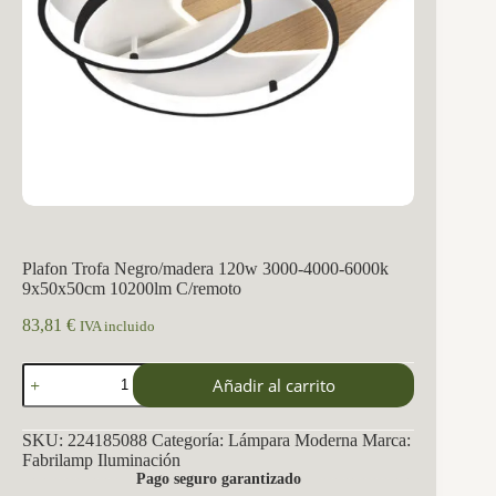
Plafon Trofa Negro/madera 120w 3000-4000-6000k
9x50x50cm 10200lm C/remoto
83,81
€
IVA incluido
Plafon
Añadir al carrito
Trofa
Negro/madera
120w
SKU:
224185088
Categoría:
Lámpara Moderna
Marca:
3000-
Fabrilamp Iluminación
4000-
Pago seguro garantizado
6000k