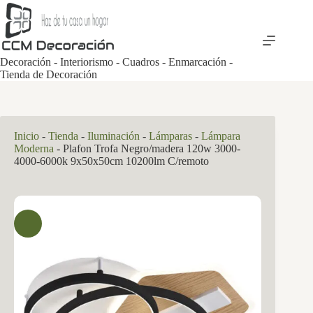
Saltar
al
contenido
Decoración - Interiorismo - Cuadros - Enmarcación -
Tienda de Decoración
Inicio
-
Tienda
-
Iluminación
-
Lámparas
-
Lámpara
Moderna
-
Plafon Trofa Negro/madera 120w 3000-
4000-6000k 9x50x50cm 10200lm C/remoto