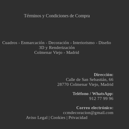
Asistente virtual · En línea
Términos y Condiciones de Compra
Cuadros - Enmarcación - Decoración - Interiorismo - Diseño
3D y Renderización
Colmenar Viejo - Madrid
Dirección:
Calle de San Sebastián, 66
28770 Colmenar Viejo, Madrid
Teléfono / WhatsApp:
912 77 99 96
Correo electrónico:
ccmdecoracion@gmail.com
Aviso Legal
|
Cookies
|
Privacidad