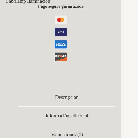
Fabrilamp Iluminación
6500k
Pago seguro garantizado
Negro/madera
8800lm
C/remoto,memoria
Y
Reg.intensidad
10,5x62,5x62,5cm
cantidad
Descripción
Información adicional
Valoraciones (0)