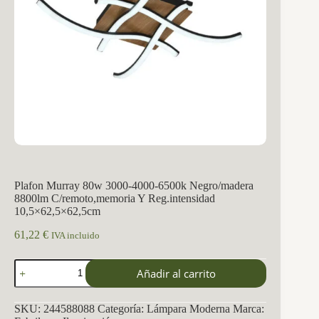
Plafon Murray 80w 3000-4000-6500k Negro/madera
8800lm C/remoto,memoria Y Reg.intensidad
10,5×62,5×62,5cm
61,22
€
IVA incluido
Plafon
Añadir al carrito
Murray
80w
3000-
SKU:
244588088
Categoría:
Lámpara Moderna
Marca:
4000-