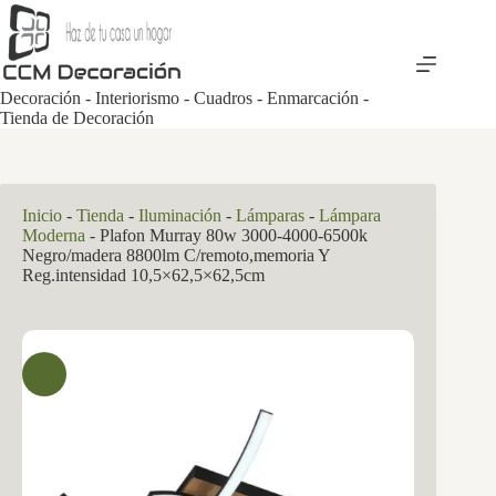
Saltar
al
contenido
Decoración - Interiorismo - Cuadros - Enmarcación -
Tienda de Decoración
Inicio
-
Tienda
-
Iluminación
-
Lámparas
-
Lámpara
Moderna
-
Plafon Murray 80w 3000-4000-6500k
Negro/madera 8800lm C/remoto,memoria Y
Reg.intensidad 10,5×62,5×62,5cm