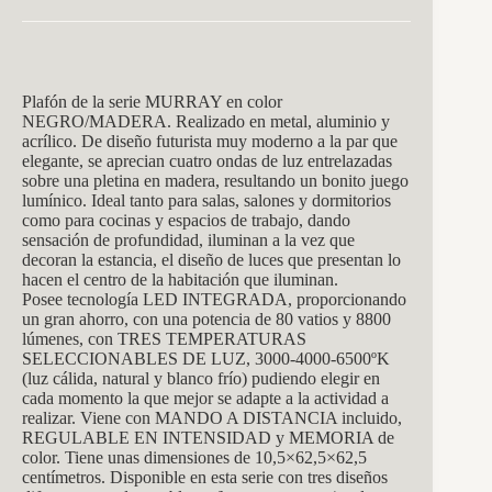
Plafón de la serie MURRAY en color
NEGRO/MADERA. Realizado en metal, aluminio y
acrílico. De diseño futurista muy moderno a la par que
elegante, se aprecian cuatro ondas de luz entrelazadas
sobre una pletina en madera, resultando un bonito juego
lumínico. Ideal tanto para salas, salones y dormitorios
como para cocinas y espacios de trabajo, dando
sensación de profundidad, iluminan a la vez que
decoran la estancia, el diseño de luces que presentan lo
hacen el centro de la habitación que iluminan.
Posee tecnología LED INTEGRADA, proporcionando
un gran ahorro, con una potencia de 80 vatios y 8800
lúmenes, con TRES TEMPERATURAS
SELECCIONABLES DE LUZ, 3000-4000-6500ºK
(luz cálida, natural y blanco frío) pudiendo elegir en
cada momento la que mejor se adapte a la actividad a
realizar. Viene con MANDO A DISTANCIA incluido,
REGULABLE EN INTENSIDAD y MEMORIA de
color. Tiene unas dimensiones de 10,5×62,5×62,5
centímetros. Disponible en esta serie con tres diseños