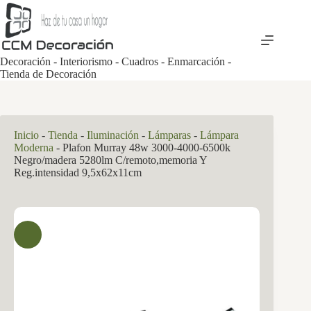
Saltar
al
contenido
Decoración - Interiorismo - Cuadros - Enmarcación -
Tienda de Decoración
Inicio
-
Tienda
-
Iluminación
-
Lámparas
-
Lámpara
Moderna
-
Plafon Murray 48w 3000-4000-6500k
Negro/madera 5280lm C/remoto,memoria Y
Reg.intensidad 9,5x62x11cm