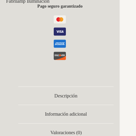
Fabrilamp Iluminación
6500k
Pago seguro garantizado
Negro/madera
5280lm
C/remoto,memoria
Y
Reg.intensidad
9,5x62x11cm
cantidad
Descripción
Información adicional
Valoraciones (0)