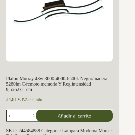
Plafon Murray 48w 3000-4000-6500k Negro/madera
5280lm C/remoto,memoria Y Reg.intensidad
9,5x62x11cm
34,81
€
IVA incluido
Plafon
Añadir al carrito
Murray
48w
3000-
SKU:
244584888
Categoría:
Lámpara Moderna
Marca:
4000-