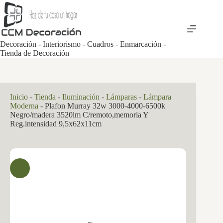
Saltar
al
contenido
Decoración - Interiorismo - Cuadros - Enmarcación -
Tienda de Decoración
Inicio
-
Tienda
-
Iluminación
-
Lámparas
-
Lámpara
Moderna
-
Plafon Murray 32w 3000-4000-6500k
Negro/madera 3520lm C/remoto,memoria Y
Reg.intensidad 9,5x62x11cm