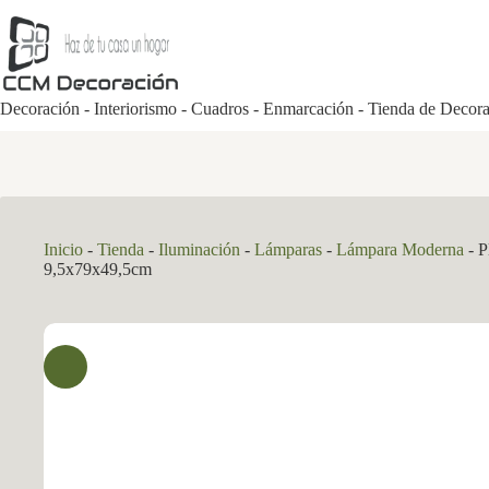
Saltar
al
contenido
Decoración - Interiorismo - Cuadros - Enmarcación - Tienda de Decor
Inicio
-
Tienda
-
Iluminación
-
Lámparas
-
Lámpara Moderna
-
P
9,5x79x49,5cm