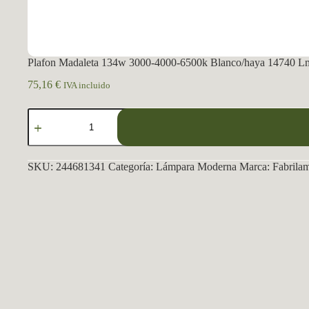
Plafon Madaleta 134w 3000-4000-6500k Blanco/haya 14740 Lm
75,16
€
IVA incluido
Plafon
Madaleta
134w
3000-
4000-
SKU:
244681341
Categoría:
Lámpara Moderna
Marca:
Fabrila
6500k
Blanco/haya
14740
Lm
C/remoto,memoria
Y
Reg.intensidad
9,5x79x49,5cm
cantidad