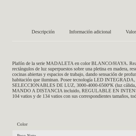
Descripción
Información adicional
Valor
Plafón de la serie MADALETA en color BLANCO/HAYA. Realizado 
rectángulos de luz superpuestos sobre una pletina en madera, resu
cocinas abiertas y espacios de trabajo, dando sensación de profun
habitación que iluminan. Posee tecnología LED INTEGRADA,
SELECCIONABLES DE LUZ, 3000-4000-6500ºK (luz cálida, natural
MANDO A DISTANCIA incluido, REGULABLE EN INTENSIDAD y 
104 vatios y de 134 vatios con sus correspondientes tamaños, to
Color
Peso Neto