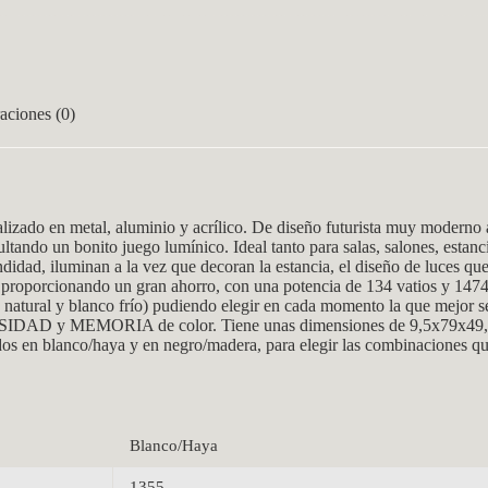
aciones (0)
en metal, aluminio y acrílico. De diseño futurista muy moderno a la
ltando un bonito juego lumínico. Ideal tanto para salas, salones, estan
didad, iluminan a la vez que decoran la estancia, el diseño de luces que
 proporcionando un gran ahorro, con una potencia de 134 vatios 
 y blanco frío) pudiendo elegir en cada momento la que mejor se ada
MEMORIA de color. Tiene unas dimensiones de 9,5x79x49,5 centí
dos en blanco/haya y en negro/madera, para elegir las combinaciones q
Blanco/Haya
1355