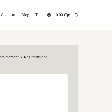
Contacto
Blog
Tienda
0,00
€
Carro
de
compra
to,memoria Y Reg.intensidad