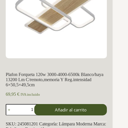
Plafon Forqueta 120w 3000-4000-6500k Blanco/haya
13200 Lm C/remoto,memoria Y Reg.intensidad
6×50,5×49,5cm
69,95
€
IVA incluido
Plafon
Añadir al carrito
Forqueta
120w
3000-
SKU:
245081201
Categoría:
Lámpara Moderna
Marca:
4000-