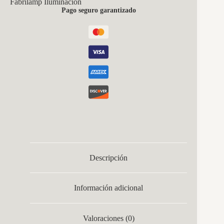
Fabrilamp Iluminación
6500k
Pago seguro garantizado
Blanco/haya
13200
Lm
C/remoto,memoria
Y
Reg.intensidad
6x50,5x49,5cm
cantidad
Descripción
Información adicional
Valoraciones (0)