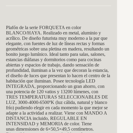
Plafón de la serie FORQUETA en color
BLANCO/HAYA. Realizado en metal, aluminio y
acrílico. De diseño futurista muy moderno a la par que
elegante, con fuentes de luz de líneas rectas y formas
geométricas sobre una pletina en madera, resultando un
bonito juego lumínico. Ideal tanto para salas, salones,
estancias diáfanas y dormitorios como para cocinas
abiertas y espacios de trabajo, dando sensación de
profundidad, iluminan a la vez que decoran la estancia,
el diseño de luces que presentan lo hacen el centro de la
habitación que iluminan. Posee tecnología LED
INTEGRADA, proporcionando un gran ahorro, con
una potencia de 120 vatios y 13200 lúmenes, con
TRES TEMPERATURAS SELECCIONABLES DE
LUZ, 3000-4000-6500ºK (luz cálida, natural y blanco
frío) pudiendo elegir en cada momento la que mejor se
adapte a la actividad a realizar. Viene con MANDO A
DISTANCIA incluido, REGULABLE EN
INTENSIDAD y MEMORIA de color. Tiene
unas dimensiones de 6×50,5×49,5 centímetros.