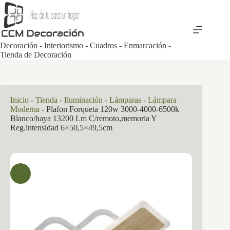
Saltar
al
contenido
Decoración - Interiorismo - Cuadros - Enmarcación -
Tienda de Decoración
Inicio
-
Tienda
-
Iluminación
-
Lámparas
-
Lámpara
Moderna
-
Plafon Forqueta 120w 3000-4000-6500k
Blanco/haya 13200 Lm C/remoto,memoria Y
Reg.intensidad 6×50,5×49,5cm