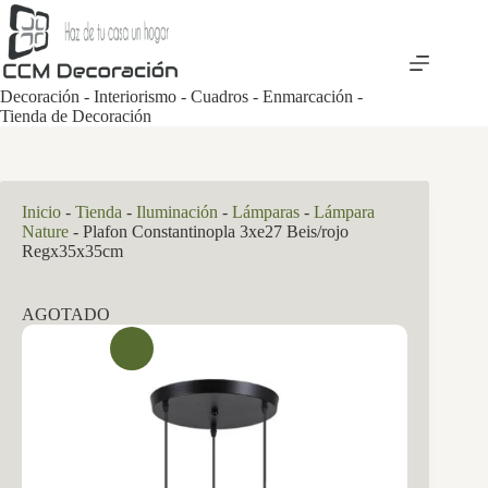
Saltar
al
contenido
Decoración - Interiorismo - Cuadros - Enmarcación -
Tienda de Decoración
Inicio
-
Tienda
-
Iluminación
-
Lámparas
-
Lámpara
Nature
-
Plafon Constantinopla 3xe27 Beis/rojo
Regx35x35cm
AGOTADO