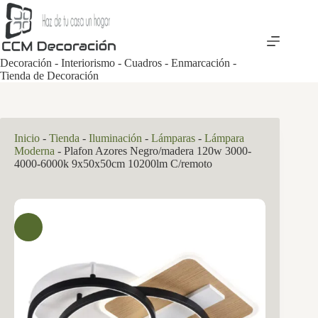
Saltar
al
contenido
Decoración - Interiorismo - Cuadros - Enmarcación -
Tienda de Decoración
Inicio
-
Tienda
-
Iluminación
-
Lámparas
-
Lámpara
Moderna
-
Plafon Azores Negro/madera 120w 3000-
4000-6000k 9x50x50cm 10200lm C/remoto