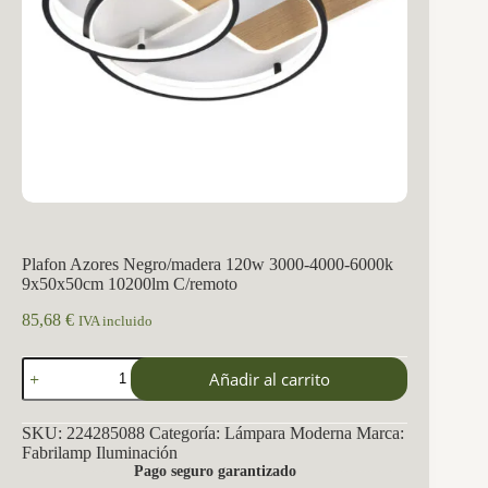
Plafon Azores Negro/madera 120w 3000-4000-6000k
9x50x50cm 10200lm C/remoto
85,68
€
IVA incluido
Plafon
Añadir al carrito
Azores
Negro/madera
120w
SKU:
224285088
Categoría:
Lámpara Moderna
Marca:
3000-
Fabrilamp Iluminación
4000-
Pago seguro garantizado
6000k