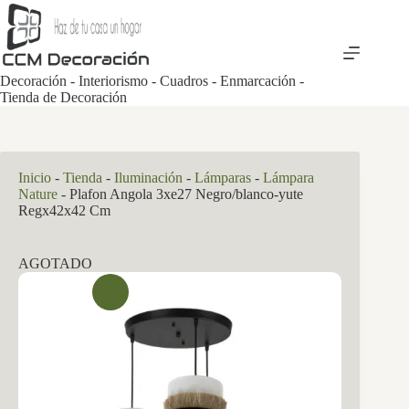
Saltar
al
contenido
Decoración - Interiorismo - Cuadros - Enmarcación -
Tienda de Decoración
Inicio
-
Tienda
-
Iluminación
-
Lámparas
-
Lámpara
Nature
-
Plafon Angola 3xe27 Negro/blanco-yute
Regx42x42 Cm
AGOTADO