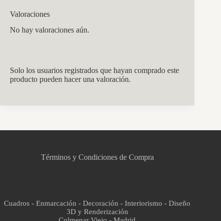
Valoraciones
No hay valoraciones aún.
Solo los usuarios registrados que hayan comprado este
producto pueden hacer una valoración.
CCM Decoración
Asistente virtual · En línea
Términos y Condiciones de Compra
Cuadros - Enmarcación - Decoración - Interiorismo - Diseño
3D y Renderización
Colmenar Viejo - Madrid