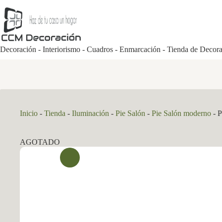
Saltar
al
contenido
Decoración - Interiorismo - Cuadros - Enmarcación - Tienda de Decor
Inicio
-
Tienda
-
Iluminación
-
Pie Salón
-
Pie Salón moderno
-
P
AGOTADO