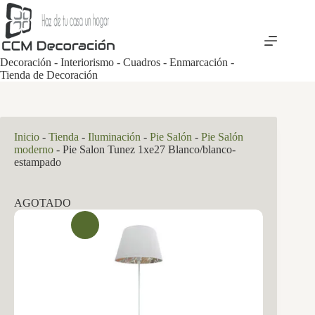
Saltar
al
contenido
Decoración - Interiorismo - Cuadros - Enmarcación -
Tienda de Decoración
Inicio
-
Tienda
-
Iluminación
-
Pie Salón
-
Pie Salón
moderno
-
Pie Salon Tunez 1xe27 Blanco/blanco-
estampado
AGOTADO