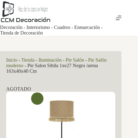
Saltar
al
contenido
Decoración - Interiorismo - Cuadros - Enmarcación -
Tienda de Decoración
Inicio
-
Tienda
-
Iluminación
-
Pie Salón
-
Pie Salón
moderno
-
Pie Salon Sibila 1xe27 Negro /arena
163x40x40 Cm
AGOTADO