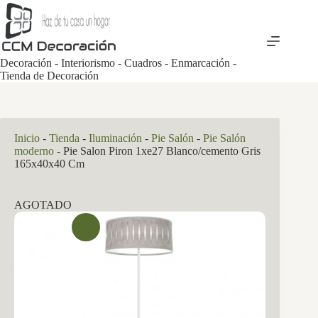
Saltar
al
contenido
Decoración - Interiorismo - Cuadros - Enmarcación -
Tienda de Decoración
Inicio
-
Tienda
-
Iluminación
-
Pie Salón
-
Pie Salón
moderno
-
Pie Salon Piron 1xe27 Blanco/cemento Gris
165x40x40 Cm
AGOTADO