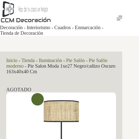
Saltar
al
contenido
Decoración - Interiorismo - Cuadros - Enmarcación -
Tienda de Decoración
Inicio
-
Tienda
-
Iluminación
-
Pie Salón
-
Pie Salón
moderno
-
Pie Salon Moda 1xe27 Negro/cañizo Oscuro
163x40x40 Cm
AGOTADO