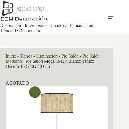
Saltar
al
contenido
Decoración - Interiorismo - Cuadros - Enmarcación -
Tienda de Decoración
Inicio
-
Tienda
-
Iluminación
-
Pie Salón
-
Pie Salón
moderno
-
Pie Salon Moda 1xe27 Blanco/cañizo
Oscuro 163x40x 40 Cm
AGOTADO