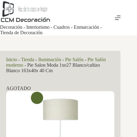
Saltar
al
contenido
Decoración - Interiorismo - Cuadros - Enmarcación -
Tienda de Decoración
Inicio
-
Tienda
-
Iluminación
-
Pie Salón
-
Pie Salón
moderno
-
Pie Salon Moda 1xe27 Blanco/cañizo
Blanco 163x40x 40 Cm
AGOTADO