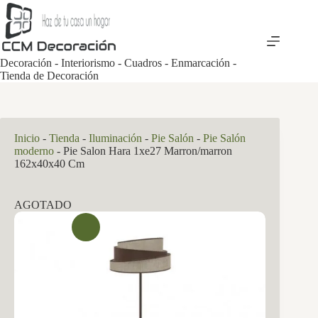
Saltar
al
contenido
Decoración - Interiorismo - Cuadros - Enmarcación -
Tienda de Decoración
Inicio
-
Tienda
-
Iluminación
-
Pie Salón
-
Pie Salón
moderno
-
Pie Salon Hara 1xe27 Marron/marron
162x40x40 Cm
AGOTADO