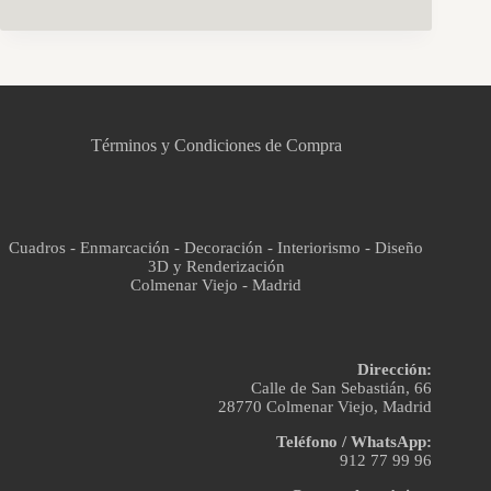
CCM Decoración
Asistente virtual · En línea
Términos y Condiciones de Compra
Cuadros - Enmarcación - Decoración - Interiorismo - Diseño
3D y Renderización
Colmenar Viejo - Madrid
Dirección:
Calle de San Sebastián, 66
28770 Colmenar Viejo, Madrid
Teléfono / WhatsApp:
912 77 99 96