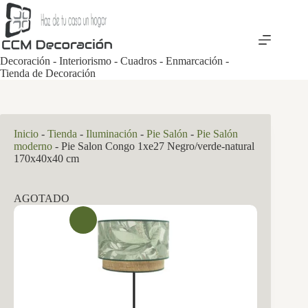
Saltar
al
contenido
Decoración - Interiorismo - Cuadros - Enmarcación -
Tienda de Decoración
Inicio
-
Tienda
-
Iluminación
-
Pie Salón
-
Pie Salón
moderno
-
Pie Salon Congo 1xe27 Negro/verde-natural
170x40x40 cm
AGOTADO